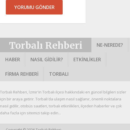
Torbalı Rehberi
NE-NEREDE?
HABER
NASIL GIDILIR?
ETKINLIKLER
FIRMA REHBERI
TORBALI
Torbalı Rehberi, İzmir'in Torbalı ilçesi hakkındaki en güncel bilgileri sizler
için bir araya getirir. Torbalı'da ulaşım nasıl sağlanır, önemli noktalara
nasıl gidilir, otobüs saatleri, torbalı etkinlikleri, ilçeden haberler ve çok
daha fazla için sitemizi takip edin...
Copyright © 2026
Torbalı Rehberi