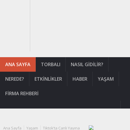
ANA SAYFA
TORBALI
NASIL GIDILIR?
NEREDE?
ETKINLIKLER
HABER
YAŞAM
FIRMA REHBERI
Ana Sayfa
Yaşam
Tiktok’ta Canlı Yayına