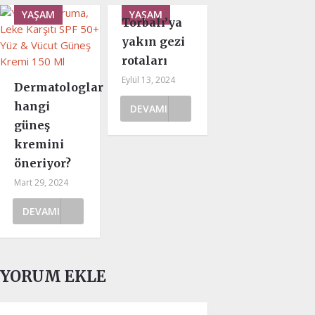
YAŞAM
YAŞAM
Torbalı’ya
yakın gezi
rotaları
Eylül 13, 2024
Dermatologlar
hangi
DEVAMI
güneş
kremini
öneriyor?
Mart 29, 2024
DEVAMI
YORUM EKLE