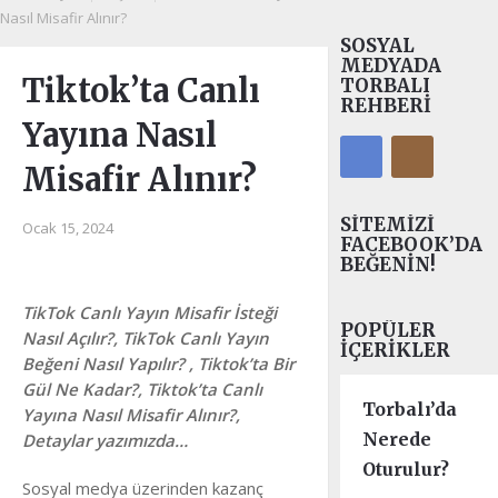
Nasıl Misafir Alınır?
SOSYAL
MEDYADA
Tiktok’ta Canlı
TORBALI
REHBERI
Yayına Nasıl
Misafir Alınır?
SITEMIZI
Ocak 15, 2024
FACEBOOK’DA
BEĞENIN!
TikTok Canlı Yayın Misafir İsteği
POPÜLER
Nasıl Açılır?, TikTok Canlı Yayın
İÇERIKLER
Beğeni Nasıl Yapılır? , Tiktok’ta Bir
Gül Ne Kadar?,
Tiktok’ta Canlı
Torbalı’da
Yayına Nasıl Misafir Alınır?,
Nerede
Detaylar yazımızda…
Oturulur?
Sosyal medya üzerinden kazanç