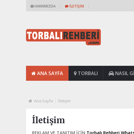
HAKKIMIZDA
İLETIŞIM
ANA SAYFA
TORBALI
NASIL GI
Ana Sayfa
İletişim
İletişim
REKLAM VE TANITIM İÇİN
Torbalı Rehberi Whats