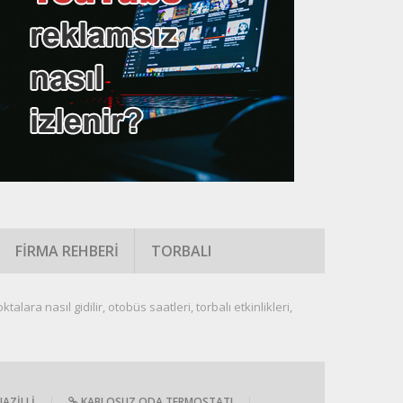
FIRMA REHBERI
TORBALI
talara nasıl gidilir, otobüs saatleri, torbalı etkinlikleri,
AZILLI
|
KABLOSUZ ODA TERMOSTATI
|