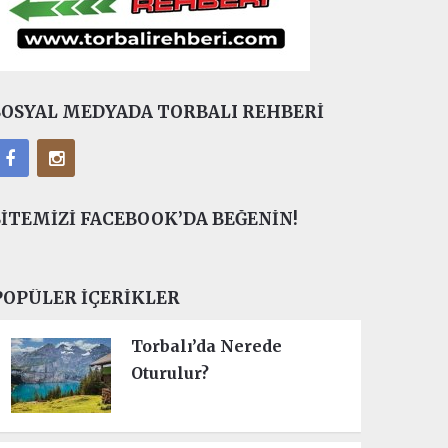
SOSYAL MEDYADA TORBALI REHBERI
SITEMIZI FACEBOOK’DA BEĞENIN!
POPÜLER İÇERIKLER
Torbalı’da Nerede
Oturulur?