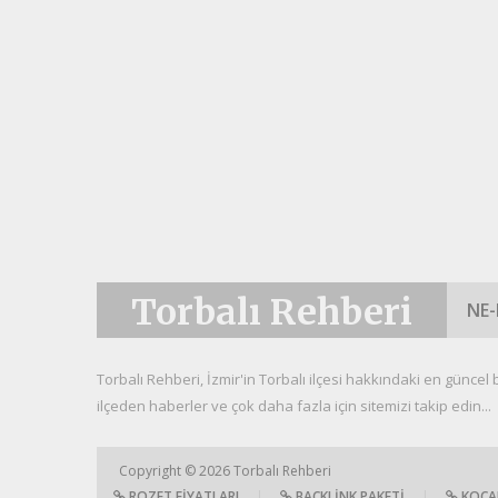
Torbalı Rehberi
NE-
Torbalı Rehberi, İzmir'in Torbalı ilçesi hakkındaki en güncel bil
ilçeden haberler ve çok daha fazla için sitemizi takip edin...
Copyright © 2026
Torbalı Rehberi
ROZET FIYATLARI
|
BACKLINK PAKETI
|
KOCAE