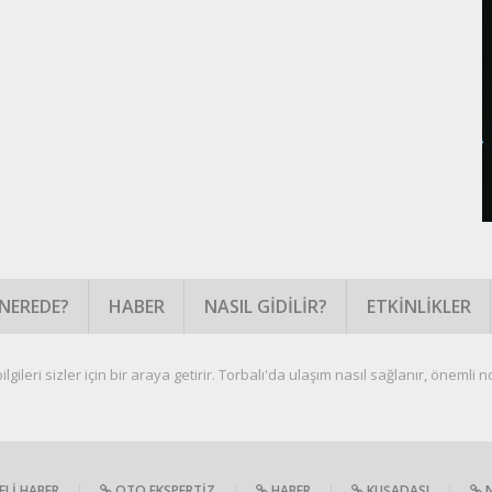
NEREDE?
HABER
NASIL GIDILIR?
ETKINLIKLER
gileri sizler için bir araya getirir. Torbalı'da ulaşım nasıl sağlanır, önemli nok
LI HABER
|
OTO EKSPERTIZ
|
HABER
|
KUŞADASI
|
N