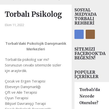
SOSYAL
Torbalı Psikolog
MEDYADA
TORBALI
REHBERI
Ekim 11, 2022
Torbalı’daki Psikolojik Danışmanlık
Merkezleri
SITEMIZI
FACEBOOK’DA
BEĞENIN!
Torbalı’da psikolog var mı?
Sorunuzun cevabı sitemizde sizler
için araştırdık.
POPÜLER
İÇERIKLER
Çocuk ve Ergen Terapisi
Ebeveyn Danışmanlığı
Torbalı’da
Çift ve Aile Terapisi
Nerede
Oyun Terapisi
Oturulur?
Bilişsel Davranışçı Terapi