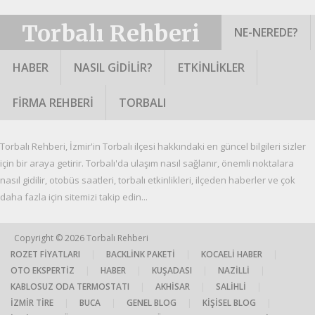
Torbalı Rehberi
NE-NEREDE?
HABER
NASIL GIDILIR?
ETKINLIKLER
FIRMA REHBERI
TORBALI
Torbalı Rehberi, İzmir'in Torbalı ilçesi hakkındaki en güncel bilgileri sizler
için bir araya getirir. Torbalı'da ulaşım nasıl sağlanır, önemli noktalara
nasıl gidilir, otobüs saatleri, torbalı etkinlikleri, ilçeden haberler ve çok
daha fazla için sitemizi takip edin...
Copyright © 2026
Torbalı Rehberi
ROZET FIYATLARI
|
BACKLINK PAKETI
|
KOCAELI HABER
|
OTO EKSPERTIZ
|
HABER
|
KUŞADASI
|
NAZILLI
|
KABLOSUZ ODA TERMOSTATI
|
AKHISAR
|
SALIHLI
|
İZMIR TIRE
|
BUCA
|
GENEL BLOG
|
KIŞISEL BLOG
|