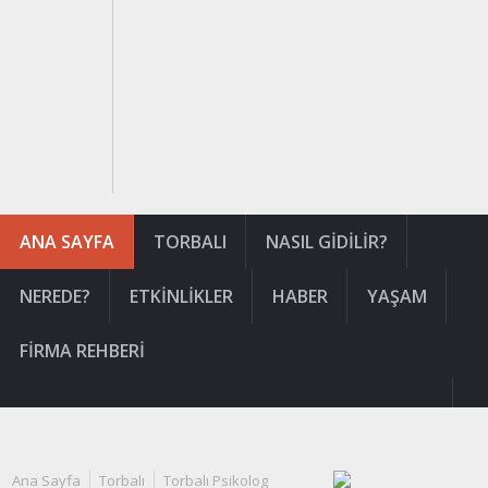
ANA SAYFA
TORBALI
NASIL GIDILIR?
NEREDE?
ETKINLIKLER
HABER
YAŞAM
FIRMA REHBERI
Ana Sayfa
Torbalı
Torbalı Psikolog