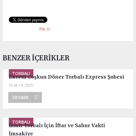
Pin It
BENZER İÇERIKLER
TORBALI
Ekrem Coşkun Döner Torbalı Express Şubesi
Ocak 14, 2025
DEVAMI
TORBALI
İzmir Torbalı İçin İftar ve Sahur Vakti
İmsakiye