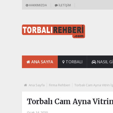
HAKKIMIZDA
İLETIŞIM
ANA SAYFA
TORBALI
NASIL GI
Ana Sayfa
Firma Rehberi
Torbalı Cam Ayna Vitrin İ
Torbalı Cam Ayna Vitrin
Ocak 14, 2020