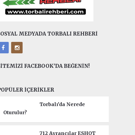
SOSYAL MEDYADA TORBALI REHBERI
SITEMIZI FACEBOOK’DA BEĞENIN!
POPÜLER İÇERIKLER
Torbalı’da Nerede
Oturulur?
712 Ayrancılar ESHOT