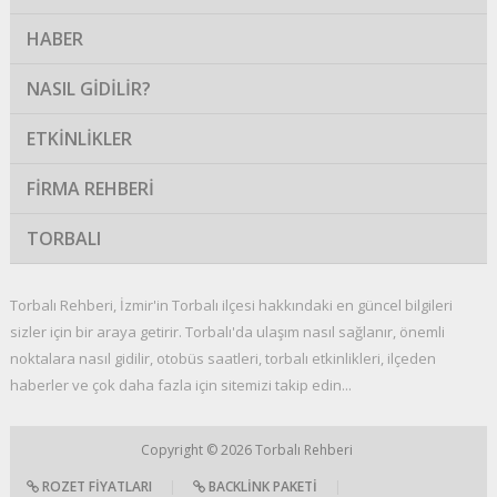
HABER
NASIL GIDILIR?
ETKINLIKLER
FIRMA REHBERI
TORBALI
Torbalı Rehberi, İzmir'in Torbalı ilçesi hakkındaki en güncel bilgileri
sizler için bir araya getirir. Torbalı'da ulaşım nasıl sağlanır, önemli
noktalara nasıl gidilir, otobüs saatleri, torbalı etkinlikleri, ilçeden
haberler ve çok daha fazla için sitemizi takip edin...
Copyright © 2026
Torbalı Rehberi
ROZET FIYATLARI
|
BACKLINK PAKETI
|