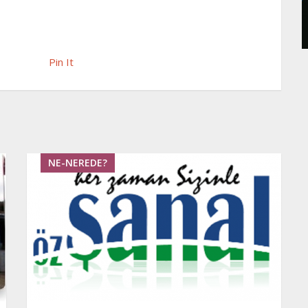
Pin It
NE-NEREDE?