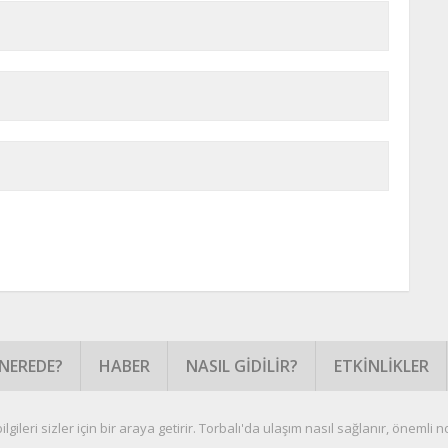
NEREDE?
HABER
NASIL GIDILIR?
ETKINLIKLER
gileri sizler için bir araya getirir. Torbalı'da ulaşım nasıl sağlanır, önemli nok