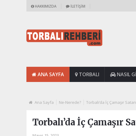
HAKKIMIZDA
İLETIŞIM
ANA SAYFA
TORBALI
NASIL GI
Ana Sayfa
Ne-Nerede?
Torbalı’da İç Çamaşır Sata
Torbalı’da İç Çamaşır S
Mayıs 15, 2023