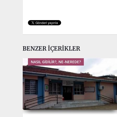
BENZER İÇERIKLER
NASIL GIDILIR?, NE-NEREDE?