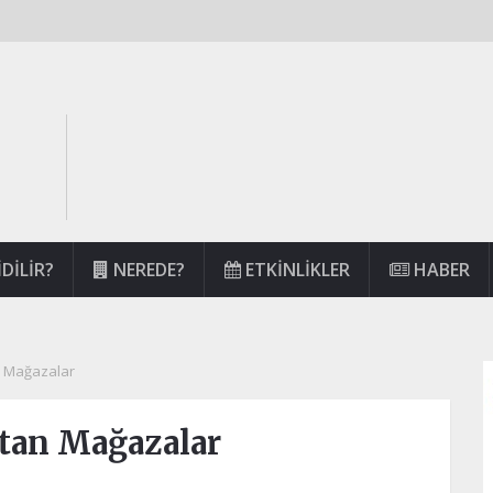
DILIR?
NEREDE?
ETKINLIKLER
HABER
n Mağazalar
atan Mağazalar