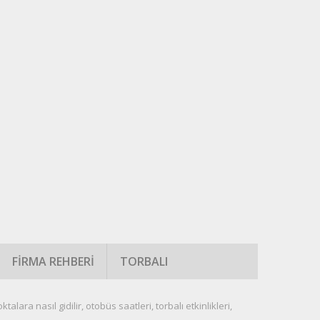
FIRMA REHBERI
TORBALI
talara nasıl gidilir, otobüs saatleri, torbalı etkinlikleri,