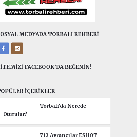
SOSYAL MEDYADA TORBALI REHBERI
SITEMIZI FACEBOOK’DA BEĞENIN!
POPÜLER İÇERIKLER
Torbalı’da Nerede
Oturulur?
712 Ayrancılar ESHOT