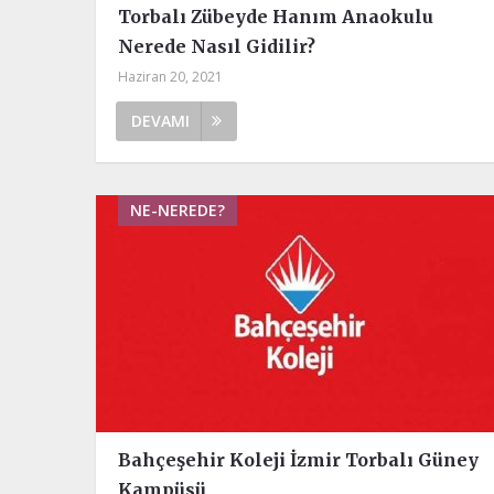
Torbalı Zübeyde Hanım Anaokulu
Nerede Nasıl Gidilir?
Haziran 20, 2021
DEVAMI
NE-NEREDE?
Bahçeşehir Koleji İzmir Torbalı Güney
Kampüsü