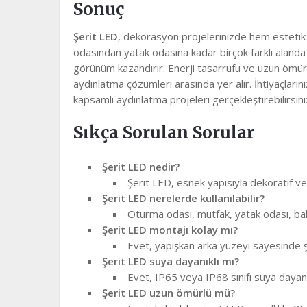
Sonuç
Şerit LED
, dekorasyon projelerinizde hem esteti
odasından yatak odasına kadar birçok farklı alanda 
görünüm kazandırır. Enerji tasarrufu ve uzun ömür
aydınlatma çözümleri arasında yer alır. İhtiyaçları
kapsamlı aydınlatma projeleri gerçekleştirebilirsini
Sıkça Sorulan Sorular
Şerit LED nedir?
Şerit LED, esnek yapısıyla dekoratif ve
Şerit LED nerelerde kullanılabilir?
Oturma odası, mutfak, yatak odası, bahçe 
Şerit LED montajı kolay mı?
Evet, yapışkan arka yüzeyi sayesinde şe
Şerit LED suya dayanıklı mı?
Evet, IP65 veya IP68 sınıfı suya dayanık
Şerit LED uzun ömürlü mü?