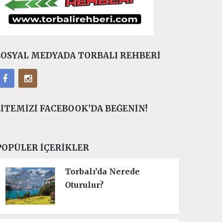
SOSYAL MEDYADA TORBALI REHBERI
SITEMIZI FACEBOOK’DA BEĞENIN!
POPÜLER İÇERIKLER
Torbalı’da Nerede
Oturulur?