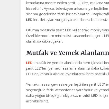
kenarlarına monte edilen şerit LED’ler, mekana yum
hissettirir. Ayrıca, televizyon arkasına yerleştiril
sinema gecelerine farklı bir hava katar. Kitaplık r
LED
’ler, detayları vurgulayarak odanıza benzersiz 
Oturma odasında
şerit LED
kullanarak, mobilyaların
Özellikle modern minimalist tasarımlarda, şerit LED’
olarak da dikkat çeker.
Mutfak ve Yemek Alanların
LED
, mutfak ve yemek alanlarında hem işlevsel hem 
şerit LED’ler, yemek hazırlama alanınızı daha kullanı
LED’ler, karanlık alanları aydınlatarak hem pratik
Yemek masası çevresine yerleştirilen şerit LED’ler
seçeneği ile farklı atmosferler yaratabilir ve yemek
daha yoğun bir ışık gerekiyorsa,
modül LED
ile şe
artırabilirsiniz.