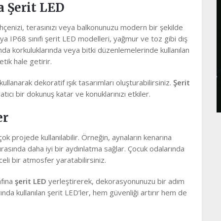
 Şerit LED
 bahçenizi, terasınızı veya balkonunuzu modern bir şekilde
ya IP68 sınıfı şerit LED modelleri, yağmur ve toz gibi dış
anda korkuluklarında veya bitki düzenlemelerinde kullanılan
tik hale getirir.
kullanarak dekoratif ışık tasarımları oluşturabilirsiniz.
Şerit
atıcı bir dokunuş katar ve konuklarınızı etkiler.
er
rçok projede kullanılabilir. Örneğin, aynaların kenarına
rasında daha iyi bir aydınlatma sağlar. Çocuk odalarında
eli bir atmosfer yaratabilirsiniz.
afına
şerit LED
yerleştirerek, dekorasyonunuzu bir adım
nda kullanılan şerit LED’ler, hem güvenliği artırır hem de