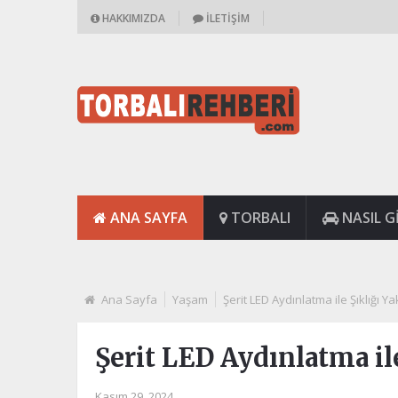
HAKKIMIZDA
İLETIŞIM
ANA SAYFA
TORBALI
NASIL GI
Ana Sayfa
Yaşam
Şerit LED Aydınlatma ile Şıklığı Y
Şerit LED Aydınlatma il
Kasım 29, 2024