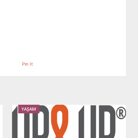
Pin It
YAŞAM