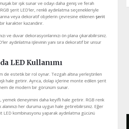
uşak bir ışık sunar ve odayı daha geniş ve ferah
en RGB şerit LED’ler, renkli aydınlatma seçenekleriyle
aflarına veya dekoratif objelerin çevresine eklenen
şerit
bir karakter kazandırır.
ızı ve duvar dekorasyonlarınızı ön plana çıkarabilirsiniz.
ler aydınlatma işlevinin yanı sıra dekoratif bir unsur
da LED Kullanımı
de estetik bir rol oynar. Tezgah altına yerleştirilen
şlı hale getirir. Ayrıca, dolap içlerine monte edilen şerit
lik hem de modern bir görünüm sunar.
, yemek deneyimini daha keyifli hale getirir. RGB renk
 alanınızı her duruma uygun hale getirebilirsiniz. Eğer
rit LED kombinasyonu yaparak aydınlatma gücünü