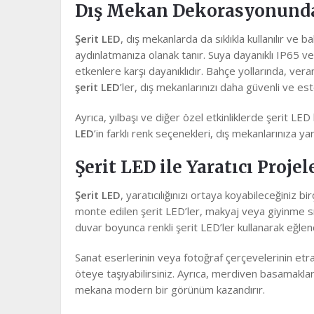
Dış Mekan Dekorasyonunda
Şerit LED
, dış mekanlarda da sıklıkla kullanılır ve
aydınlatmanıza olanak tanır. Suya dayanıklı IP65 ve
etkenlere karşı dayanıklıdır. Bahçe yollarında, ver
şerit LED
’ler, dış mekanlarınızı daha güvenli ve este
Ayrıca, yılbaşı ve diğer özel etkinliklerde şerit LED 
LED
’in farklı renk seçenekleri, dış mekanlarınıza yar
Şerit LED ile Yaratıcı Projel
Şerit LED
, yaratıcılığınızı ortaya koyabileceğiniz bi
monte edilen şerit LED’ler, makyaj veya giyinme sı
duvar boyunca renkli şerit LED’ler kullanarak eğlenc
Sanat eserlerinin veya fotoğraf çerçevelerinin etr
öteye taşıyabilirsiniz. Ayrıca, merdiven basamakları
mekana modern bir görünüm kazandırır.