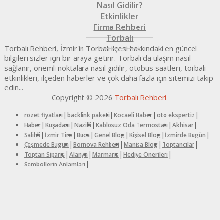
Nasıl Gidilir?
Etkinlikler
Firma Rehberi
Torbalı
Torbalı Rehberi, İzmir'in Torbalı ilçesi hakkındaki en güncel
bilgileri sizler için bir araya getirir. Torbalı'da ulaşım nasıl
sağlanır, önemli noktalara nasıl gidilir, otobüs saatleri, torbalı
etkinlikleri, ilçeden haberler ve çok daha fazla için sitemizi takip
edin...
Copyright © 2026
Torbalı Rehberi
|
|
|
|
rozet fiyatları
backlink paketi
Kocaeli Haber
oto ekspertiz
|
|
|
|
|
Haber
Kuşadası
Nazilli
Kablosuz Oda Termostatı
Akhisar
|
|
|
|
|
|
Salihli
İzmir Tire
Buca
Genel Blog
Kişisel Blog
İzmirde Bugün
|
|
|
|
Çeşmede Bugün
Bornova Rehberi
Manisa Blog
Toptancılar
|
|
|
|
Toptan Sipariş
Alanya
Marmaris
Hediye Önerileri
|
Sembollerin Anlamları