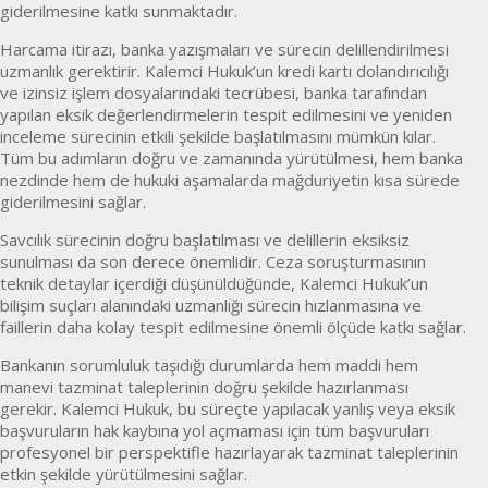
giderilmesine katkı sunmaktadır.
Harcama itirazı, banka yazışmaları ve sürecin delillendirilmesi
uzmanlık gerektirir. Kalemci Hukuk’un kredi kartı dolandırıcılığı
ve izinsiz işlem dosyalarındaki tecrübesi, banka tarafından
yapılan eksik değerlendirmelerin tespit edilmesini ve yeniden
inceleme sürecinin etkili şekilde başlatılmasını mümkün kılar.
Tüm bu adımların doğru ve zamanında yürütülmesi, hem banka
nezdinde hem de hukuki aşamalarda mağduriyetin kısa sürede
giderilmesini sağlar.
Savcılık sürecinin doğru başlatılması ve delillerin eksiksiz
sunulması da son derece önemlidir. Ceza soruşturmasının
teknik detaylar içerdiği düşünüldüğünde, Kalemci Hukuk’un
bilişim suçları alanındaki uzmanlığı sürecin hızlanmasına ve
faillerin daha kolay tespit edilmesine önemli ölçüde katkı sağlar.
Bankanın sorumluluk taşıdığı durumlarda hem maddi hem
manevi tazminat taleplerinin doğru şekilde hazırlanması
gerekir. Kalemci Hukuk, bu süreçte yapılacak yanlış veya eksik
başvuruların hak kaybına yol açmaması için tüm başvuruları
profesyonel bir perspektifle hazırlayarak tazminat taleplerinin
etkin şekilde yürütülmesini sağlar.