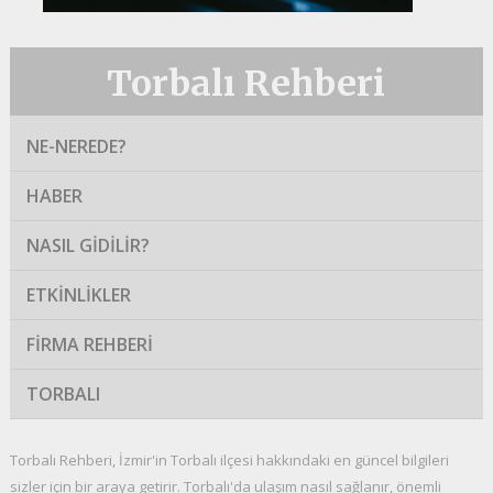
Torbalı Rehberi
NE-NEREDE?
HABER
NASIL GIDILIR?
ETKINLIKLER
FIRMA REHBERI
TORBALI
Torbalı Rehberi, İzmir'in Torbalı ilçesi hakkındaki en güncel bilgileri
sizler için bir araya getirir. Torbalı'da ulaşım nasıl sağlanır, önemli