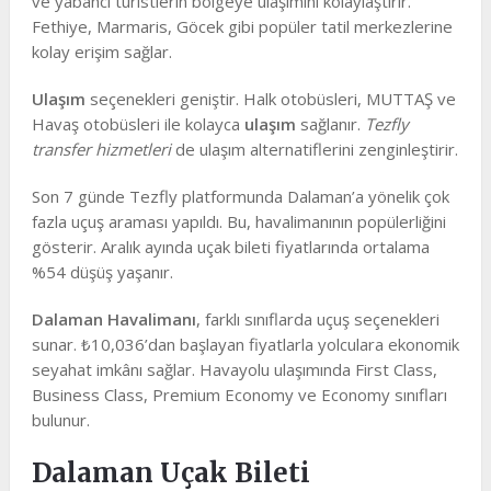
ve yabancı turistlerin bölgeye ulaşımını kolaylaştırır.
Fethiye, Marmaris, Göcek gibi popüler tatil merkezlerine
kolay erişim sağlar.
Ulaşım
seçenekleri geniştir. Halk otobüsleri, MUTTAŞ ve
Havaş otobüsleri ile kolayca
ulaşım
sağlanır.
Tezfly
transfer hizmetleri
de ulaşım alternatiflerini zenginleştirir.
Son 7 günde Tezfly platformunda Dalaman’a yönelik çok
fazla uçuş araması yapıldı. Bu, havalimanının popülerliğini
gösterir. Aralık ayında uçak bileti fiyatlarında ortalama
%54 düşüş yaşanır.
Dalaman Havalimanı
, farklı sınıflarda uçuş seçenekleri
sunar. ₺10,036’dan başlayan fiyatlarla yolculara ekonomik
seyahat imkânı sağlar. Havayolu ulaşımında First Class,
Business Class, Premium Economy ve Economy sınıfları
bulunur.
Dalaman Uçak Bileti