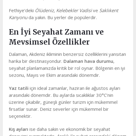
Fethiye’deki
Ölüdeniz
,
Kelebekler Vadisi
ve
Saklıkent
Kanyonu
da yakın. Bu yerler de popülerdir.
En İyi Seyahat Zamanı ve
Mevsimsel Özellikler
Dalaman, Akdeniz ikliminin benzersiz özelliklerini yansıtan
harika bir destinasyondur.
Dalaman hava durumu
,
seyahat planlamanızda kritik bir rol oynar. Bölgenin en iyi
sezonu, Mayıs ve Ekim arasındaki dönemdir.
Yaz tatili
için ideal zamanlar, haziran ile ağustos ayları
arasındaki dönemdir. Bu aylarda sıcaklıklar 30°C’nin
üzerine çıkabilir, güneşli günler turizm için mükemmel
fırsatlar sunar. Deniz severler için mükemmel bir
seçenektir.
Kış ayları
ise daha sakin ve ekonomik bir seyahat
deneyimi sunmaktadır.
Aralık ile şubat arasındaki dönem
,