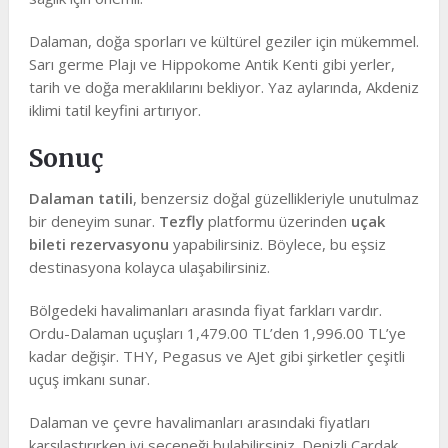
Dalaman, doğa sporları ve kültürel geziler için mükemmel.
Sarı germe Plajı ve Hippokome Antik Kenti gibi yerler,
tarih ve doğa meraklılarını bekliyor. Yaz aylarında, Akdeniz
iklimi tatil keyfini artırıyor.
Sonuç
Dalaman tatili
, benzersiz doğal güzellikleriyle unutulmaz
bir deneyim sunar.
Tezfly
platformu üzerinden
uçak
bileti rezervasyonu
yapabilirsiniz. Böylece, bu eşsiz
destinasyona kolayca ulaşabilirsiniz.
Bölgedeki havalimanları arasında fiyat farkları vardır.
Ordu-Dalaman uçuşları 1,479.00 TL’den 1,996.00 TL’ye
kadar değişir. THY, Pegasus ve AJet gibi şirketler çeşitli
uçuş imkanı sunar.
Dalaman ve çevre havalimanları arasındaki fiyatları
karşılaştırırken iyi seçeneği bulabilirsiniz. Denizli Çardak