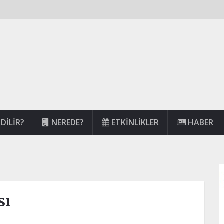
DILIR?
NEREDE?
ETKINLIKLER
HABER
sı