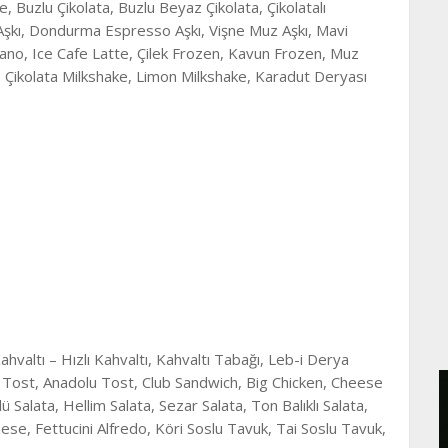
Buzlu Çikolata, Buzlu Beyaz Çikolata, Çikolatalı
 Aşkı, Dondurma Espresso Aşkı, Vişne Muz Aşkı, Mavi
cano, Ice Cafe Latte, Çilek Frozen, Kavun Frozen, Muz
 Çikolata Milkshake, Limon Milkshake, Karadut Deryası
hvaltı – Hızlı Kahvaltı, Kahvaltı Tabağı, Leb-i Derya
i Tost, Anadolu Tost, Club Sandwich, Big Chicken, Cheese
 Salata, Hellim Salata, Sezar Salata, Ton Balıklı Salata,
se, Fettucini Alfredo, Köri Soslu Tavuk, Tai Soslu Tavuk,