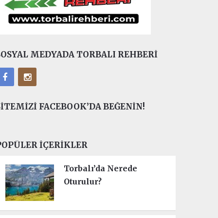
SOSYAL MEDYADA TORBALI REHBERI
SITEMIZI FACEBOOK’DA BEĞENIN!
POPÜLER İÇERIKLER
Torbalı’da Nerede
Oturulur?