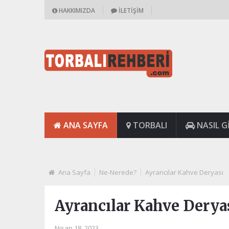
HAKKIMIZDA
İLETIŞIM
ANA SAYFA
TORBALI
NASIL GI
Ana Sayfa
Ne-Nerede?
Ayrancılar Kahve Deryası
Ayrancılar Kahve Derya
Nisan 18, 2023