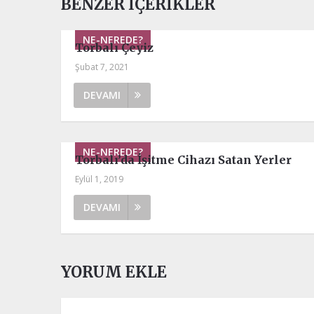
BENZER İÇERIKLER
NE-NEREDE?
Torbalı Çeyiz
Şubat 7, 2021
DEVAMI
NE-NEREDE?
Torbalı’da İşitme Cihazı Satan Yerler
Eylül 1, 2019
DEVAMI
YORUM EKLE