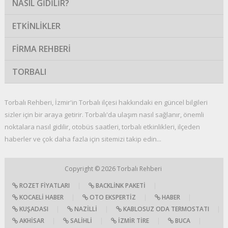
NASIL GIDILIR?
ETKINLIKLER
FIRMA REHBERI
TORBALI
Torbalı Rehberi, İzmir'in Torbalı ilçesi hakkındaki en güncel bilgileri
sizler için bir araya getirir. Torbalı'da ulaşım nasıl sağlanır, önemli
noktalara nasıl gidilir, otobüs saatleri, torbalı etkinlikleri, ilçeden
haberler ve çok daha fazla için sitemizi takip edin...
Copyright © 2026
Torbalı Rehberi
ROZET FIYATLARI
|
BACKLINK PAKETI
|
KOCAELI HABER
|
OTO EKSPERTIZ
|
HABER
|
KUŞADASI
|
NAZILLI
|
KABLOSUZ ODA TERMOSTATI
|
AKHISAR
|
SALIHLI
|
İZMIR TIRE
|
BUCA
|