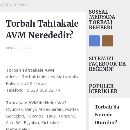
AVM Nerededir?
SOSYAL
MEDYADA
Torbalı Tahtakale
TORBALI
REHBERI
AVM Nerededir?
Aralık 13, 2020
SITEMIZI
FACEBOOK’DA
BEĞENIN!
Torbalı Tahtakale AVM
Adresi : Torbalı Mahallesi Metropolis
Bulvarı No:53 Torbalı
POPÜLER
Telefonu : 0 533 059 32 74
İÇERIKLER
Tahtakale AVM’de Neler Var?
Torbalı’da
Oyuncak, Banyo Aksesuarları, Mutfak
Nerede
Gereçleri, Kavanoz, Tava, Tencere,
Cam Süs Eşyaları, Kırtasiye
Oturulur?
Malzemeleri