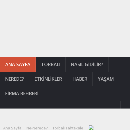
ANA SAYFA
TORBALI
NASIL GIDILIR?
NEREDE?
ETKINLIKLER
HABER
YAŞAM
FIRMA REHBERI
Ana Sayfa
Ne-Nerede?
Torbalı Tahtakale