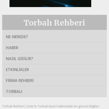
Torbalı Rehberi
NE-NEREDE?
HABER
NASIL GIDILIR?
ETKINLIKLER
FIRMA REHBERI
TORBALI
Torbalı Rehberi, İzmir'in Torbalı ilçesi hakkındaki en güncel bilgileri