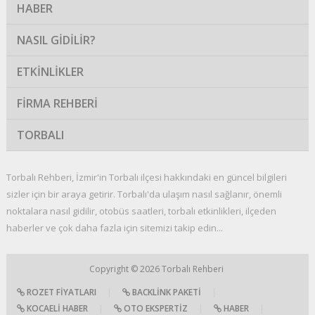
HABER
NASIL GIDILIR?
ETKINLIKLER
FIRMA REHBERI
TORBALI
Torbalı Rehberi, İzmir'in Torbalı ilçesi hakkındaki en güncel bilgileri
sizler için bir araya getirir. Torbalı'da ulaşım nasıl sağlanır, önemli
noktalara nasıl gidilir, otobüs saatleri, torbalı etkinlikleri, ilçeden
haberler ve çok daha fazla için sitemizi takip edin...
Copyright © 2026
Torbalı Rehberi
ROZET FIYATLARI
|
BACKLINK PAKETI
|
KOCAELI HABER
|
OTO EKSPERTIZ
|
HABER
|