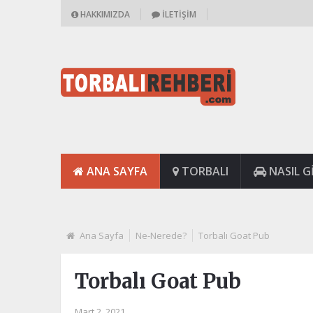
HAKKIMIZDA
İLETIŞIM
ANA SAYFA
TORBALI
NASIL GI
Ana Sayfa
Ne-Nerede?
Torbalı Goat Pub
Torbalı Goat Pub
Mart 2, 2021