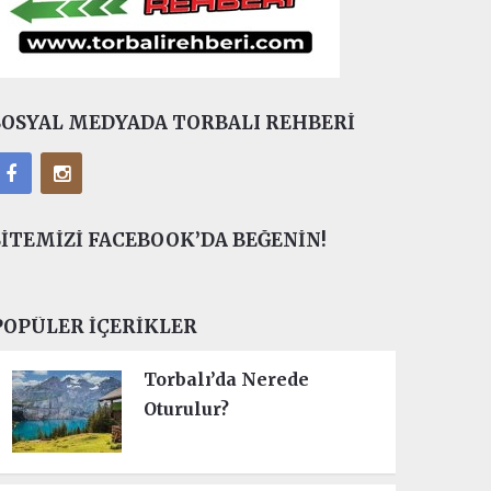
SOSYAL MEDYADA TORBALI REHBERI
SITEMIZI FACEBOOK’DA BEĞENIN!
POPÜLER İÇERIKLER
Torbalı’da Nerede
Oturulur?