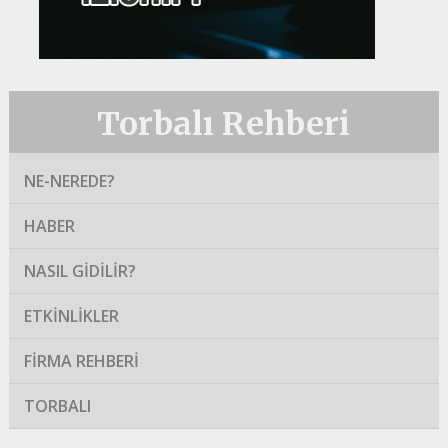
Torbalı Rehberi
NE-NEREDE?
HABER
NASIL GIDILIR?
ETKINLIKLER
FIRMA REHBERI
TORBALI