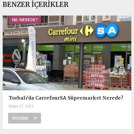
BENZER İÇERIKLER
NE-NEREDE?
Torbalı’da CarrefourSA Süpermarket Nerede?
Mayıs 27, 2023
DEVAMI