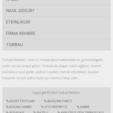
NASIL GIDILIR?
ETKINLIKLER
FIRMA REHBERI
TORBALI
Torbalı Rehberi, İzmir'in Torbalı ilçesi hakkındaki en güncel bilgileri
sizler için bir araya getirir. Torbalı'da ulaşım nasıl sağlanır, önemli
noktalara nasıl gidilir, otobüs saatleri, torbalı etkinlikleri, ilçeden
haberler ve çok daha fazla için sitemizi takip edin...
Copyright © 2026
Torbalı Rehberi
ROZET FIYATLARI
|
BACKLINK PAKETI
|
KOCAELI HABER
|
OTO EKSPERTIZ
|
HABER
|
KUŞADASI
|
NAZILLI
|
KABLOSUZ ODA TERMOSTATI
|