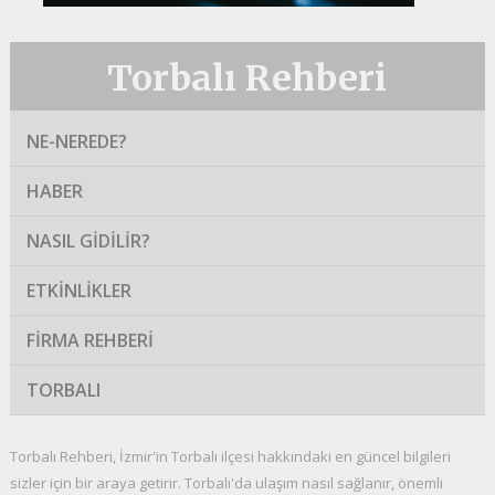
Torbalı Rehberi
NE-NEREDE?
HABER
NASIL GIDILIR?
ETKINLIKLER
FIRMA REHBERI
TORBALI
Torbalı Rehberi, İzmir'in Torbalı ilçesi hakkındaki en güncel bilgileri
sizler için bir araya getirir. Torbalı'da ulaşım nasıl sağlanır, önemli