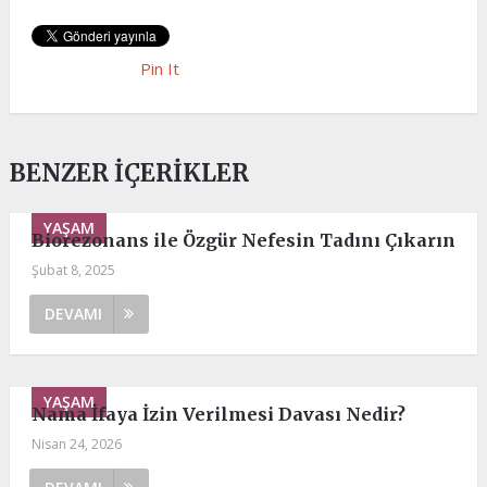
Pin It
BENZER İÇERIKLER
YAŞAM
Biorezonans ile Özgür Nefesin Tadını Çıkarın
Şubat 8, 2025
DEVAMI
YAŞAM
Nama İfaya İzin Verilmesi Davası Nedir?
Nisan 24, 2026