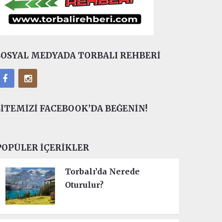
SOSYAL MEDYADA TORBALI REHBERI
SITEMIZI FACEBOOK’DA BEĞENIN!
POPÜLER İÇERIKLER
Torbalı’da Nerede
Oturulur?