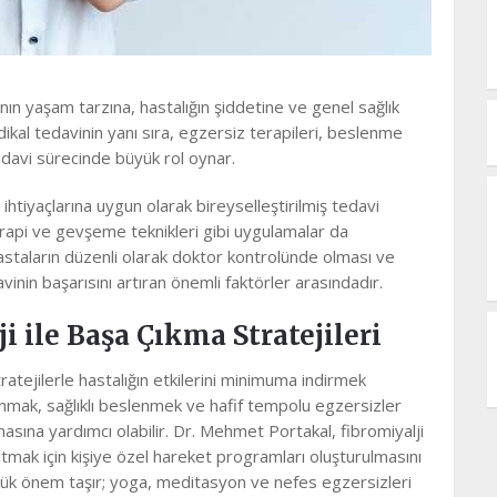
nın yaşam tarzına, hastalığın şiddetine ve genel sağlık
ikal tedavinin yanı sıra, egzersiz terapileri, beslenme
edavi sürecinde büyük rol oynar.
n ihtiyaçlarına uygun olarak bireyselleştirilmiş tedavi
terapi ve gevşeme teknikleri gibi uygulamalar da
Hastaların düzenli olarak doktor kontrolünde olması ve
avinin başarısını artıran önemli faktörler arasındadır.
 ile Başa Çıkma Stratejileri
tratejilerle hastalığın etkilerini minimuma indirmek
anmak, sağlıklı beslenmek ve hafif tempolu egzersizler
nmasına yardımcı olabilir. Dr. Mehmet Portakal, fibromiyalji
altmak için kişiye özel hareket programları oluşturulmasını
yük önem taşır; yoga, meditasyon ve nefes egzersizleri