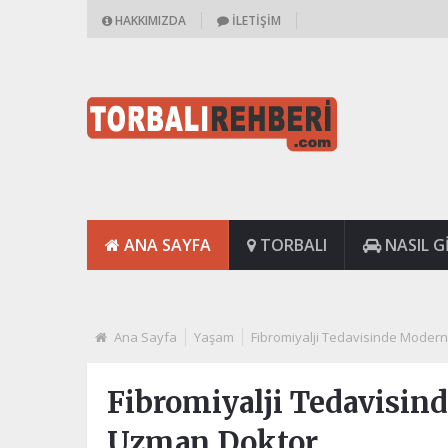
HAKKIMIZDA
İLETIŞIM
ANA SAYFA
TORBALI
NASIL GI
Ana Sayfa
Yaşam
Fibromiyalji Tedavisinde Modern
Fibromiyalji Tedavisin
Uzman Doktor