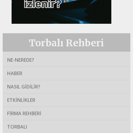
Torbalı Rehberi
NE-NEREDE?
HABER
NASIL GIDILIR?
ETKINLIKLER
FIRMA REHBERI
TORBALI