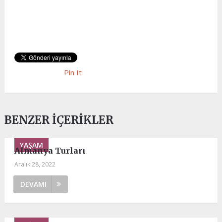
Pin It
BENZER İÇERIKLER
YAŞAM
Almanya Turları
Aralık 28, 2022
DEVAMI