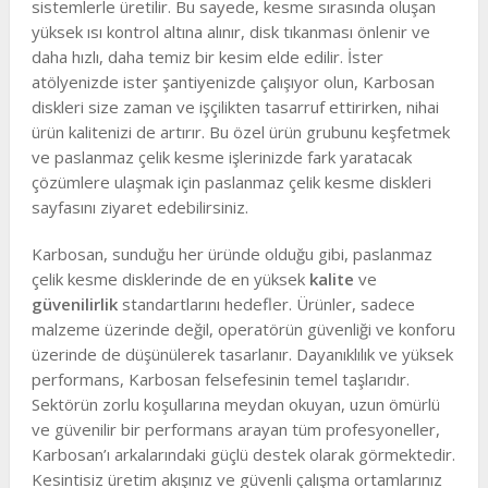
sistemlerle üretilir. Bu sayede, kesme sırasında oluşan
yüksek ısı kontrol altına alınır, disk tıkanması önlenir ve
daha hızlı, daha temiz bir kesim elde edilir. İster
atölyenizde ister şantiyenizde çalışıyor olun, Karbosan
diskleri size zaman ve işçilikten tasarruf ettirirken, nihai
ürün kalitenizi de artırır. Bu özel ürün grubunu keşfetmek
ve paslanmaz çelik kesme işlerinizde fark yaratacak
çözümlere ulaşmak için paslanmaz çelik kesme diskleri
sayfasını ziyaret edebilirsiniz.
Karbosan, sunduğu her üründe olduğu gibi, paslanmaz
çelik kesme disklerinde de en yüksek
kalite
ve
güvenilirlik
standartlarını hedefler. Ürünler, sadece
malzeme üzerinde değil, operatörün güvenliği ve konforu
üzerinde de düşünülerek tasarlanır. Dayanıklılık ve yüksek
performans, Karbosan felsefesinin temel taşlarıdır.
Sektörün zorlu koşullarına meydan okuyan, uzun ömürlü
ve güvenilir bir performans arayan tüm profesyoneller,
Karbosan’ı arkalarındaki güçlü destek olarak görmektedir.
Kesintisiz üretim akışınız ve güvenli çalışma ortamlarınız