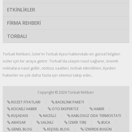
ETKINLIKLER
FIRMA REHBERI
TORBALI
Torbalı Rehberi, İzmir'in Torbalı ilçesi hakkındaki en güncel bilgileri
sizler için bir araya getirir. Torbalı'da ulaşım nasıl sağlanır, önemli
noktalara nasıl gidilir, otobüs saatleri, torbalı etkinlikleri, ilçeden
haberler ve çok daha fazla için sitemizi takip edin...
Copyright © 2026
Torbalı Rehberi
ROZET FIYATLARI
|
BACKLINK PAKETI
|
KOCAELI HABER
|
OTO EKSPERTIZ
|
HABER
|
KUŞADASI
|
NAZILLI
|
KABLOSUZ ODA TERMOSTATI
|
AKHISAR
|
SALIHLI
|
İZMIR TIRE
|
BUCA
|
GENEL BLOG
|
KIŞISEL BLOG
|
İZMIRDE BUGÜN
|