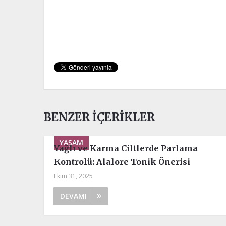
BENZER İÇERIKLER
YAŞAM
Yağlı ve Karma Ciltlerde Parlama
Kontrolü: Alalore Tonik Önerisi
Ekim 31, 2025
DEVAMI