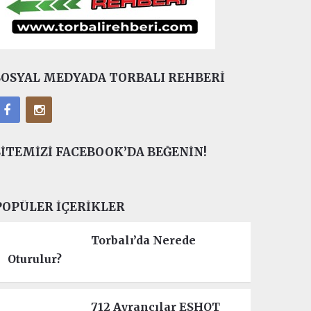
SOSYAL MEDYADA TORBALI REHBERI
SITEMIZI FACEBOOK’DA BEĞENIN!
POPÜLER İÇERIKLER
Torbalı’da Nerede
Oturulur?
712 Ayrancılar ESHOT