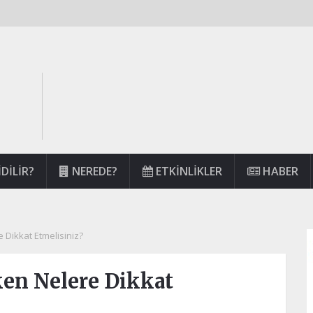
DILIR?
NEREDE?
ETKINLIKLER
HABER
 Dikkat Etmelisiniz?
ken Nelere Dikkat