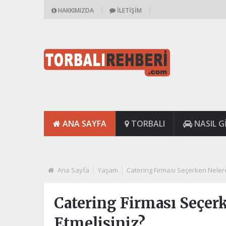
HAKKIMIZDA
İLETIŞIM
ANA SAYFA
TORBALI
NASIL GI
Ana Sayfa
Yaşam
Catering Firması Seçerken Nelere
Catering Firması Seçer
Etmelisiniz?