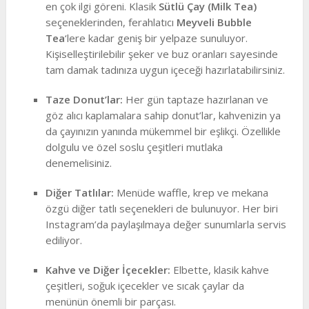
en çok ilgi göreni. Klasik
Sütlü Çay (Milk Tea)
seçeneklerinden, ferahlatıcı
Meyveli Bubble
Tea
‘lere kadar geniş bir yelpaze sunuluyor.
Kişiselleştirilebilir şeker ve buz oranları sayesinde
tam damak tadınıza uygun içeceği hazırlatabilirsiniz.
Taze Donut’lar:
Her gün taptaze hazırlanan ve
göz alıcı kaplamalara sahip donut’lar, kahvenizin ya
da çayınızın yanında mükemmel bir eşlikçi. Özellikle
dolgulu ve özel soslu çeşitleri mutlaka
denemelisiniz.
Diğer Tatlılar:
Menüde waffle, krep ve mekana
özgü diğer tatlı seçenekleri de bulunuyor. Her biri
Instagram’da paylaşılmaya değer sunumlarla servis
ediliyor.
Kahve ve Diğer İçecekler:
Elbette, klasik kahve
çeşitleri, soğuk içecekler ve sıcak çaylar da
menünün önemli bir parçası.