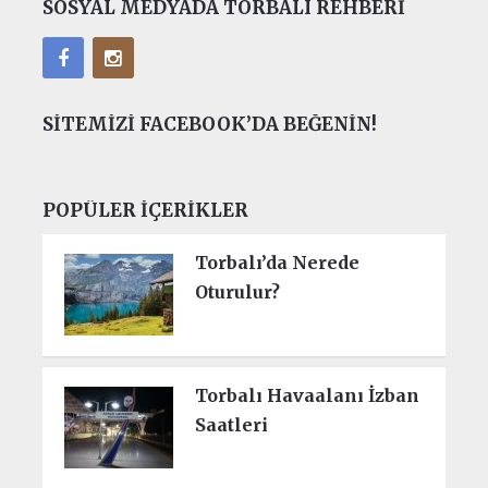
SOSYAL MEDYADA TORBALI REHBERI
SITEMIZI FACEBOOK’DA BEĞENIN!
POPÜLER İÇERIKLER
Torbalı’da Nerede
Oturulur?
Torbalı Havaalanı İzban
Saatleri