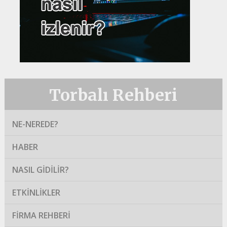
Torbalı Rehberi
NE-NEREDE?
HABER
NASIL GIDILIR?
ETKINLIKLER
FIRMA REHBERI