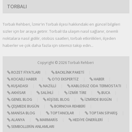
TORBALI
Torbalı Rehberi, İzmir'in Torbalı ilçesi hakkındaki en güncel bilgileri
sizler için bir araya getirir. Torbalı'da ulaşım nasıl sağlanır, önemli
noktalara nasıl gidilir, otobüs saatleri, torbalı etkinlikleri, ilçeden
haberler ve çok daha fazla için sitemizi takip edin...
Copyright © 2026
Torbalı Rehberi
ROZET FIYATLARI
|
BACKLINK PAKETI
|
KOCAELI HABER
|
OTO EKSPERTIZ
|
HABER
|
KUŞADASI
|
NAZILLI
|
KABLOSUZ ODA TERMOSTATI
|
AKHISAR
|
SALIHLI
|
İZMIR TIRE
|
BUCA
|
GENEL BLOG
|
KIŞISEL BLOG
|
İZMIRDE BUGÜN
|
ÇEŞMEDE BUGÜN
|
BORNOVA REHBERI
|
MANISA BLOG
|
TOPTANCILAR
|
TOPTAN SIPARIŞ
|
ALANYA
|
MARMARIS
|
HEDIYE ÖNERILERI
|
SEMBOLLERIN ANLAMLARI