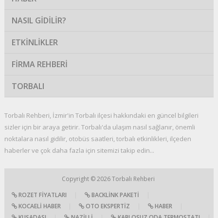
NASIL GIDILIR?
ETKINLIKLER
FIRMA REHBERI
TORBALI
Torbalı Rehberi, İzmir'in Torbalı ilçesi hakkındaki en güncel bilgileri
sizler için bir araya getirir. Torbalı'da ulaşım nasıl sağlanır, önemli
noktalara nasıl gidilir, otobüs saatleri, torbalı etkinlikleri, ilçeden
haberler ve çok daha fazla için sitemizi takip edin...
Copyright © 2026
Torbalı Rehberi
ROZET FIYATLARI
|
BACKLINK PAKETI
|
KOCAELI HABER
|
OTO EKSPERTIZ
|
HABER
|
KUŞADASI
|
NAZILLI
|
KABLOSUZ ODA TERMOSTATI
|