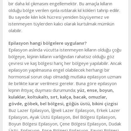
bir daha kıl çıkmasını engellemektir. Bu amaçla kılların
olduğu bölge verilen ışınla ısıtılarak kıl kökleri tahrip edilir.
Bu sayede kılın kök hücresi yeniden büyüyemez ve
istenmeyen tüylerden kalıcı olarak kurtulmak mümkün
olabilir.
Epilasyon hangi bölgelere uygulanır?
Epilasyon aslında vücutta istenmeyen kılların olduğu çoğu
bölgeye, kişinin kılların varlığından rahatsız olduğu göz
çevresi ve kaş bölgesi hariç her bölgeye yapılabilir. Ancak
epilasyon yapılmasına engel olabilecek herhangi bir
hormonsal sorun olup olmadığı mutlaka epilasyon uzmanı
ile birlikte karar verilmesi gerekir. Buna göre epilasyon
kişinin ihtiyaç duyması durumunda;
yüz, ense, boyun,
kulaklar, koltukaltı, sırt, kalça, bacak, omuzlar,
gövde, göbek, bel bölgesi, göğüs üstü, bikini çizgisi
Buz Lazer Epilasyon, İğneli Lazer Epilasyon, Erkek Lazer
Epilasyon, Ayak Üstü Epilasyon, Bel Bölgesi Epilasyon,
Boyun Bölgesi Epilasyon, Çene Bölgesi Epilasyon, Dudak
Üstü, Epilasyon, Ense Bölgesi Epilasyon, Favori Bölgesi