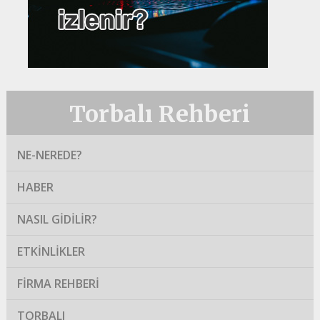
Torbalı Rehberi
NE-NEREDE?
HABER
NASIL GIDILIR?
ETKINLIKLER
FIRMA REHBERI
TORBALI