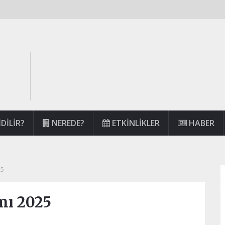
DILIR?
NEREDE?
ETKINLIKLER
HABER
25
mı 2025