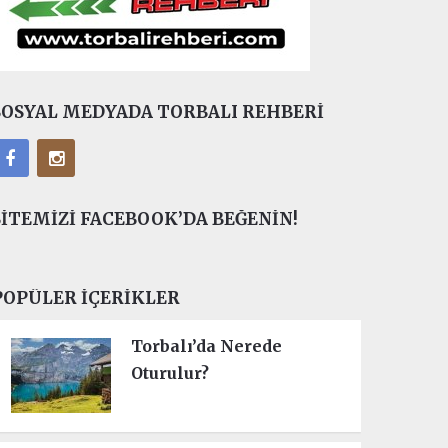
SOSYAL MEDYADA TORBALI REHBERI
SITEMIZI FACEBOOK’DA BEĞENIN!
POPÜLER İÇERIKLER
Torbalı’da Nerede
Oturulur?