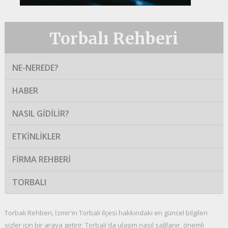
Torbalı Rehberi
NE-NEREDE?
HABER
NASIL GIDILIR?
ETKINLIKLER
FIRMA REHBERI
TORBALI
Torbalı Rehberi, İzmir'in Torbalı ilçesi hakkındaki en güncel bilgileri
sizler için bir araya getirir. Torbalı'da ulaşım nasıl sağlanır, önemli