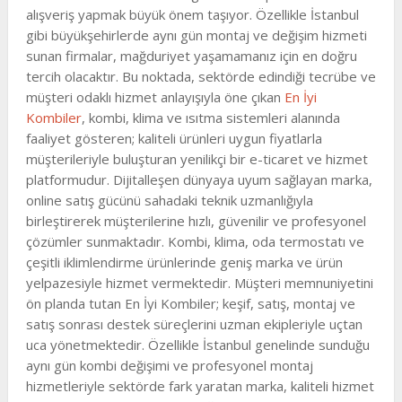
alışveriş yapmak büyük önem taşıyor. Özellikle İstanbul
gibi büyükşehirlerde aynı gün montaj ve değişim hizmeti
sunan firmalar, mağduriyet yaşamamanız için en doğru
tercih olacaktır. Bu noktada, sektörde edindiği tecrübe ve
müşteri odaklı hizmet anlayışıyla öne çıkan
En İyi
Kombiler
, kombi, klima ve ısıtma sistemleri alanında
faaliyet gösteren; kaliteli ürünleri uygun fiyatlarla
müşterileriyle buluşturan yenilikçi bir e-ticaret ve hizmet
platformudur. Dijitalleşen dünyaya uyum sağlayan marka,
online satış gücünü sahadaki teknik uzmanlığıyla
birleştirerek müşterilerine hızlı, güvenilir ve profesyonel
çözümler sunmaktadır. Kombi, klima, oda termostatı ve
çeşitli iklimlendirme ürünlerinde geniş marka ve ürün
yelpazesiyle hizmet vermektedir. Müşteri memnuniyetini
ön planda tutan En İyi Kombiler; keşif, satış, montaj ve
satış sonrası destek süreçlerini uzman ekipleriyle uçtan
uca yönetmektedir. Özellikle İstanbul genelinde sunduğu
aynı gün kombi değişimi ve profesyonel montaj
hizmetleriyle sektörde fark yaratan marka, kaliteli hizmet