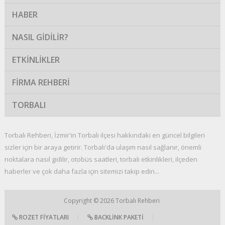
HABER
NASIL GIDILIR?
ETKINLIKLER
FIRMA REHBERI
TORBALI
Torbalı Rehberi, İzmir'in Torbalı ilçesi hakkındaki en güncel bilgileri
sizler için bir araya getirir. Torbalı'da ulaşım nasıl sağlanır, önemli
noktalara nasıl gidilir, otobüs saatleri, torbalı etkinlikleri, ilçeden
haberler ve çok daha fazla için sitemizi takip edin...
Copyright © 2026
Torbalı Rehberi
ROZET FIYATLARI
|
BACKLINK PAKETI
|