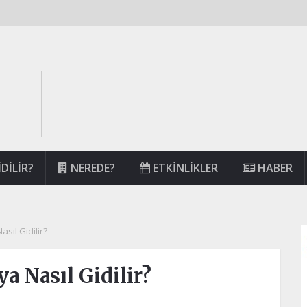
DILIR?
NEREDE?
ETKINLIKLER
HABER
sıl Gidilir?
a Nasıl Gidilir?