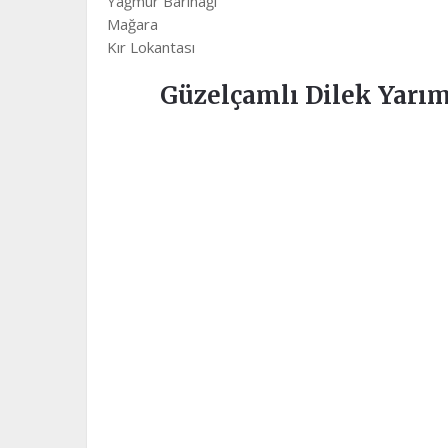
Yağmur Barınağı
Mağara
Kır Lokantası
Güzelçamlı Dilek Yarım