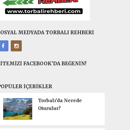
SOSYAL MEDYADA TORBALI REHBERI
SITEMIZI FACEBOOK’DA BEĞENIN!
POPÜLER İÇERIKLER
Torbalı’da Nerede
Oturulur?