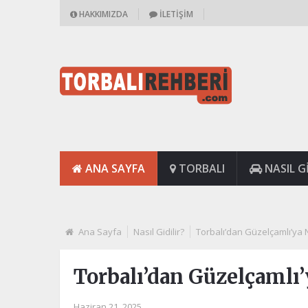
HAKKIMIZDA
İLETIŞIM
ANA SAYFA
TORBALI
NASIL GI
Ana Sayfa
Nasıl Gidilir?
Torbalı’dan Güzelçamlı’ya Na
Torbalı’dan Güzelçamlı’y
Haziran 21, 2025