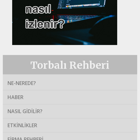
Torbalı Rehberi
NE-NEREDE?
HABER
NASIL GIDILIR?
ETKINLIKLER
FIRMA REHBERI