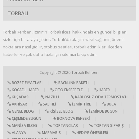
TORBALI
Torbalı Rehberi, İzmir'in Torbalı ilçesi hakkındaki en güncel bilgileri
sizler için bir araya getirir. Torbalı'da ulaşım nasıl sağlanır, önemli
noktalara nasıl gidilir, otobüs saatleri, torbalı etkinlikleri, ilçeden
haberler ve çok daha fazla için sitemizi takip edin...
Copyright © 2026
Torbalı Rehberi
ROZET FIYATLARI
|
BACKLINK PAKETI
|
KOCAELI HABER
|
OTO EKSPERTIZ
|
HABER
|
KUŞADASI
|
NAZILLI
|
KABLOSUZ ODA TERMOSTATI
|
AKHISAR
|
SALIHLI
|
İZMIR TIRE
|
BUCA
|
GENEL BLOG
|
KIŞISEL BLOG
|
İZMIRDE BUGÜN
|
ÇEŞMEDE BUGÜN
|
BORNOVA REHBERI
|
MANISA BLOG
|
TOPTANCILAR
|
TOPTAN SIPARIŞ
|
ALANYA
|
MARMARIS
|
HEDIYE ÖNERILERI
|