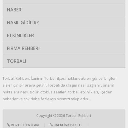
HABER
NASIL GIDILIR?
ETKINLIKLER
FIRMA REHBERI
TORBALI
Torbalı Rehberi, İzmir'in Torbalı ilçesi hakkındaki en güncel bilgileri
sizler için bir araya getirir. Torbalı'da ulaşım nasıl sağlanır, önemli
noktalara nasıl gidilir, otobüs saatleri, torbalı etkinlikleri, ilçeden
haberler ve çok daha fazla için sitemizi takip edin...
Copyright © 2026
Torbalı Rehberi
ROZET FIYATLARI
|
BACKLINK PAKETI
|