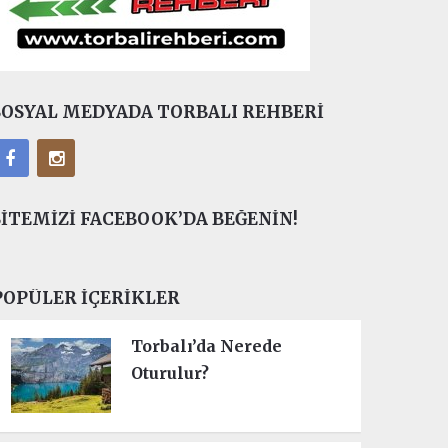
SOSYAL MEDYADA TORBALI REHBERI
SITEMIZI FACEBOOK’DA BEĞENIN!
POPÜLER İÇERIKLER
Torbalı’da Nerede
Oturulur?