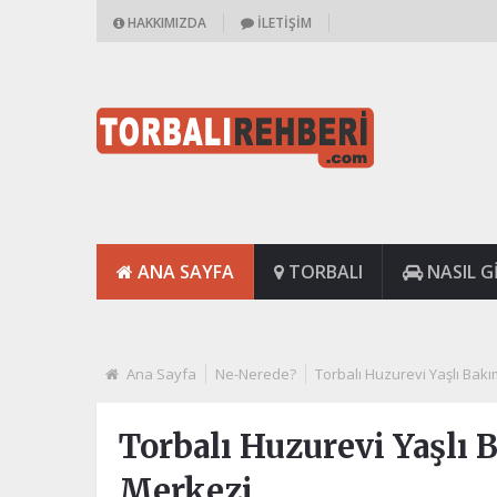
HAKKIMIZDA
İLETIŞIM
ANA SAYFA
TORBALI
NASIL GI
Ana Sayfa
Ne-Nerede?
Torbalı Huzurevi Yaşlı Bak
Torbalı Huzurevi Yaşlı
Merkezi