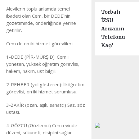
Alevilerin toplu anlamda temel
Torbalı
ibadeti olan Cem, bir DEDE´nin
İZSU
gözetiminde, önderliğinde yerine
Arızanın
getirilir.
Telefonu
Cem de on iki hizmet görevlileri
Kaç?
1-DEDE (PİR-MÜRŞİD): Cem i
yöneten, yüksek öğretim görevlisi,
hakem, hakim, üst bilgili.
2-REHBER (yol gösteren): İlköğretim
görevlisi, on iki hizmet sorumlusu.
3-ZAKİR (ozan, aşık, sanatçı) Saz, söz
ustası.
4-GÖZCÜ (Gözlemci) Cem evinde
düzeni, sükuneti, disiplini sağlar.