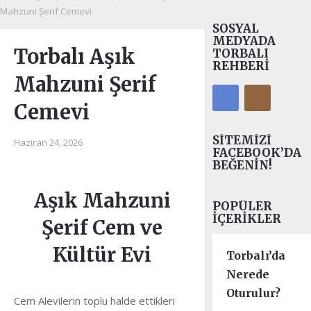
Mahzuni Şerif Cemevi
SOSYAL
MEDYADA
Torbalı Aşık
TORBALI
REHBERI
Mahzuni Şerif
Cemevi
SITEMIZI
Haziran 24, 2026
FACEBOOK’DA
BEĞENIN!
Aşık Mahzuni
POPÜLER
İÇERIKLER
Şerif Cem ve
Kültür Evi
Torbalı’da
Nerede
Oturulur?
Cem Alevilerin toplu halde ettikleri