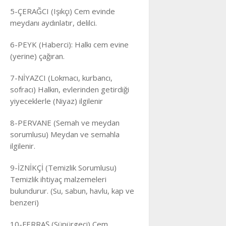
5-ÇERAĞCI (Işıkçı) Cem evinde
meydanı aydınlatır, delilci.
6-PEYK (Haberci): Halkı cem evine
(yerine) çağıran.
7-NİYAZCI (Lokmacı, kurbancı,
sofracı) Halkın, evlerinden getirdiği
yiyeceklerle (Niyaz) ilgilenir
8-PERVANE (Semah ve meydan
sorumlusu) Meydan ve semahla
ilgilenir.
9-İZNİKÇİ (Temizlik Sorumlusu)
Temizlik ihtiyaç malzemeleri
bulundurur. (Su, sabun, havlu, kap ve
benzeri)
10-FERRAŞ (Süpürgeci) Cem