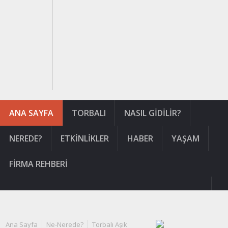
ANA SAYFA
TORBALI
NASIL GIDILIR?
NEREDE?
ETKINLIKLER
HABER
YAŞAM
FIRMA REHBERI
Ana Sayfa
Ne-Nerede?
Torbalı Aşık