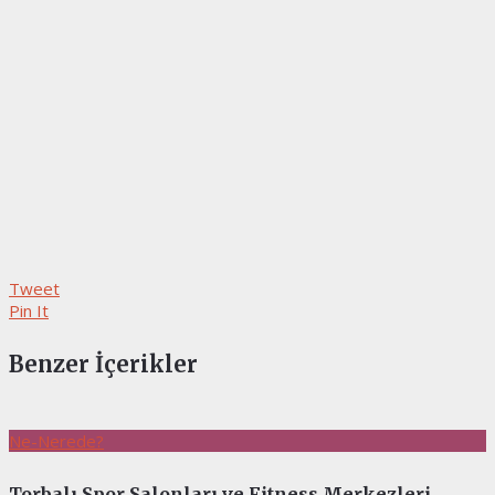
Tweet
Pin It
Benzer İçerikler
Ne-Nerede?
Torbalı Spor Salonları ve Fitness Merkezleri